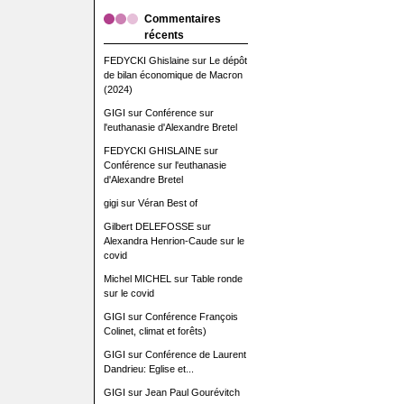
Commentaires
récents
FEDYCKI Ghislaine
sur
Le dépôt
de bilan économique de Macron
(2024)
GIGI
sur
Conférence sur
l'euthanasie d'Alexandre Bretel
FEDYCKI GHISLAINE
sur
Conférence sur l'euthanasie
d'Alexandre Bretel
gigi
sur
Véran Best of
Gilbert DELEFOSSE
sur
Alexandra Henrion-Caude sur le
covid
Michel MICHEL
sur
Table ronde
sur le covid
GIGI
sur
Conférence François
Colinet, climat et forêts)
GIGI
sur
Conférence de Laurent
Dandrieu: Eglise et...
GIGI
sur
Jean Paul Gourévitch