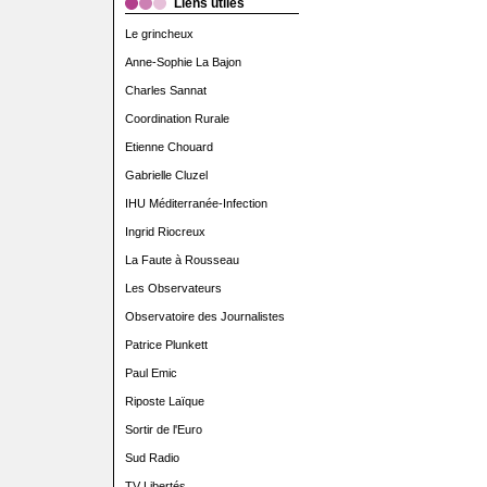
Liens utiles
Le grincheux
Anne-Sophie La Bajon
Charles Sannat
Coordination Rurale
Etienne Chouard
Gabrielle Cluzel
IHU Méditerranée-Infection
Ingrid Riocreux
La Faute à Rousseau
Les Observateurs
Observatoire des Journalistes
Patrice Plunkett
Paul Emic
Riposte Laïque
Sortir de l'Euro
Sud Radio
TV Libertés