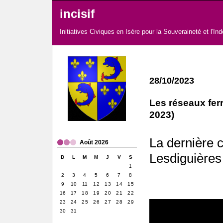
incisif
Initiatives Civiques en Isère pour la Souveraineté et l'I
28/10/2023
Les réseaux fer
2023)
La dernière 
Août 2026
Lesdiguières 
D
L
M
M
J
V
S
1
2
3
4
5
6
7
8
9
10
11
12
13
14
15
16
17
18
19
20
21
22
23
24
25
26
27
28
29
30
31