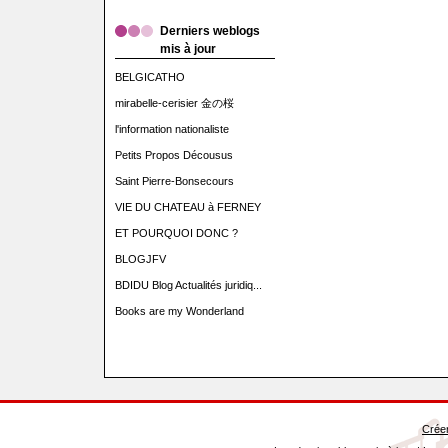
Derniers weblogs
mis à jour
BELGICATHO
mirabelle-cerisier 金の桜
l'information nationaliste
Petits Propos Décousus
Saint Pierre-Bonsecours
VIE DU CHATEAU à FERNEY
ET POURQUOI DONC ?
BLOGJFV
BDIDU Blog Actualités juridiq...
Books are my Wonderland
Créer