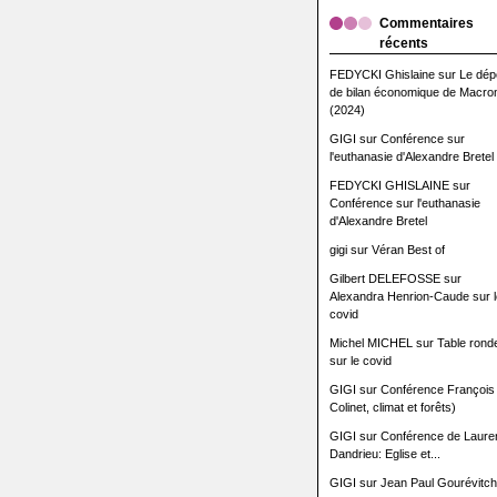
Commentaires
récents
FEDYCKI Ghislaine
sur
Le dép
de bilan économique de Macro
(2024)
GIGI
sur
Conférence sur
l'euthanasie d'Alexandre Bretel
FEDYCKI GHISLAINE
sur
Conférence sur l'euthanasie
d'Alexandre Bretel
gigi
sur
Véran Best of
Gilbert DELEFOSSE
sur
Alexandra Henrion-Caude sur l
covid
Michel MICHEL
sur
Table rond
sur le covid
GIGI
sur
Conférence François
Colinet, climat et forêts)
GIGI
sur
Conférence de Laure
Dandrieu: Eglise et...
GIGI
sur
Jean Paul Gourévitch