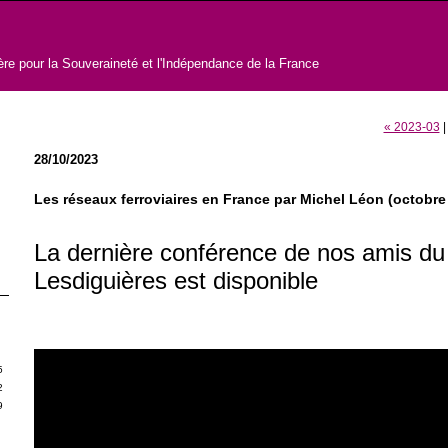
sère pour la Souveraineté et l'Indépendance de la France
« 2023-03
28/10/2023
Les réseaux ferroviaires en France par Michel Léon (octobre
La dernière conférence de nos amis du
Lesdiguières est disponible
S
5
2
9