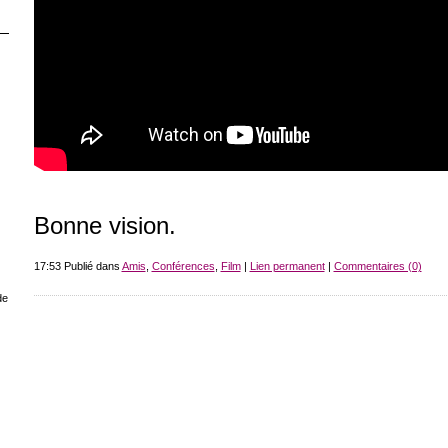
Bonne vision.
17:53 Publié dans
Amis
,
Conférences
,
Film
|
Lien permanent
|
Commentaires (0)
de