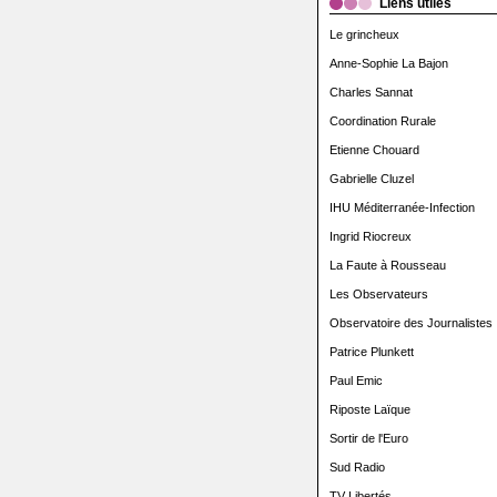
Liens utiles
Le grincheux
Anne-Sophie La Bajon
Charles Sannat
Coordination Rurale
Etienne Chouard
Gabrielle Cluzel
IHU Méditerranée-Infection
Ingrid Riocreux
La Faute à Rousseau
Les Observateurs
Observatoire des Journalistes
Patrice Plunkett
Paul Emic
Riposte Laïque
Sortir de l'Euro
Sud Radio
TV Libertés