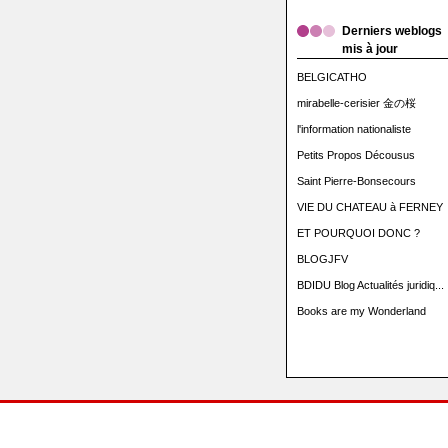
Derniers weblogs
mis à jour
BELGICATHO
mirabelle-cerisier 金の桜
l'information nationaliste
Petits Propos Décousus
Saint Pierre-Bonsecours
VIE DU CHATEAU à FERNEY
ET POURQUOI DONC ?
BLOGJFV
BDIDU Blog Actualités juridiq...
Books are my Wonderland